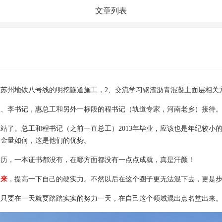
文章列表
在苏州地铁八号线的明挖隧道施工，2、交流学习钢渣沥青混凝土面层相关
理、李书记，惠总工和另外一标段的程书记（轨道专家，河南老乡）接待
边站了。总工和程书记（之前一直总工）
2013
年毕业，应该也是年纪较小
含金量如何，这是他们的优势。
学历，一本证书都没有，在哪方面都没有一点点成就，真是汗颜！
出来
，提高一下自己的硬实力。不然以后在这个圈子更无法混下去，更是
但只要在一天就要踏踏实实的努力一天，在自己这个领域混出点名堂出来