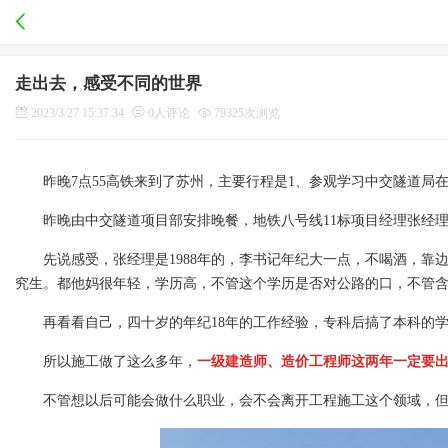
走出去，感受不同的世界
2023/3/27 15:37:34
0人评论
79325次浏览
昨晚
7
点
55
高铁来到了苏州，主要行程是1、参观学习中交隧道局
昨晚由中交隧道项目部安排晚餐，地铁
八
号线
11
标项目经理张经
先说感受，张经理是
1988
年的，李书记年纪大一点，不喝酒，靠
究生。都他妈很年轻，学历高，不管这个学历是否对公路的口，不管
再看看自己，四十岁的年纪
18
年的工作经验，专科后搞了本科的
所以施工做了这么多年，
一级建造师、造价工程师这两年一定要
不管想以后可能会做什么职业，会不会离开工程施工这个领域，