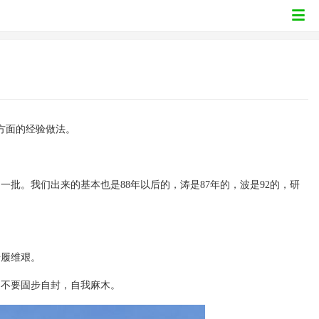
方面的经验做法。
。
的一批。我们出来的基本也是
88
年以后的，涛是
87
年的，波是92的，研
步履维艰。
。不要固步自封，自我麻木。