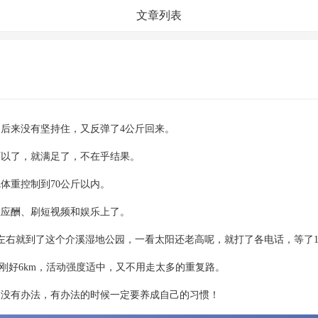
文章列表
，后来没有坚持住，又反弹了4公斤回来。
可以了，就满足了，不在乎结果。
体重控制到70公斤以内。
在应酬、刷短视频和娱乐上了。
5左右就到了这个介溪湿地公园，一看太阳还老高呢，就打了各电话，等了
刚好6km，活动强度适中，又不用走太多的重复路。
酬没有办法，有办法的时候一定要养成自己的习惯！