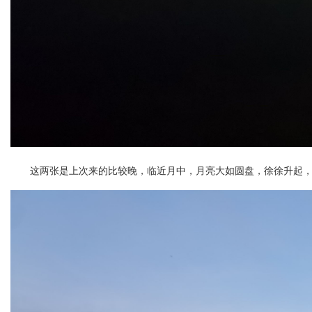
这两张是上次来的比较晚，临近月中，月亮大如圆盘，徐徐升起