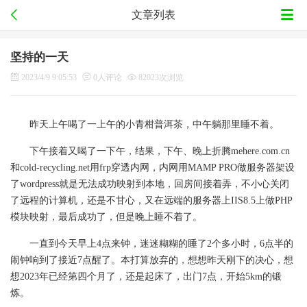
文章列表
坚持的一天
2023/4/9 9:05:53
0人评论
82023次浏览
昨天上午喝了一上午的小青柑普洱茶，中午躺那里睡不着。
下午接着又喝了一下午，结果，下午、晚上折腾mehere.com.cn
和cold-recycling.net用frp穿透内网，内网用MAMP PRO做服务器架设
了wordpress就是无法成功映射到本地，回房间接着弄，不小心关闭
了远程的计算机，还是不甘心，又在远端的服务器上IIS8.5上做PHP
模块映射，最后成功了，但是晚上睡不着了。
一直到今天早上4点来钟，迷迷糊糊的睡了2个多小时，6点半的
闹钟响到了接近7点醒了。本打算放弃的，想想昨天刚下的决心，想
想2023年已经第四个月了，还是起床了，出门7点，开始5km的锻
炼。