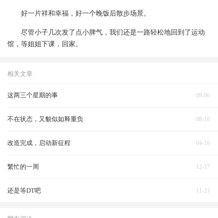
好一片祥和幸福，好一个晚饭后散步场景。
尽管小子几次发了点小脾气，我们还是一路轻松地回到了运动
馆，等姐姐下课，回家。
相关文章
这两三个星期的事
09-06
不在状态，又貌似如释重负
08-10
改造完成，启动新征程
04-16
繁忙的一周
12-17
还是等DT吧
11-23